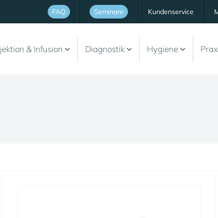
FAQ
Seminare
Kundenservice
M
jektion & Infusion
Diagnostik
Hygiene
Prax