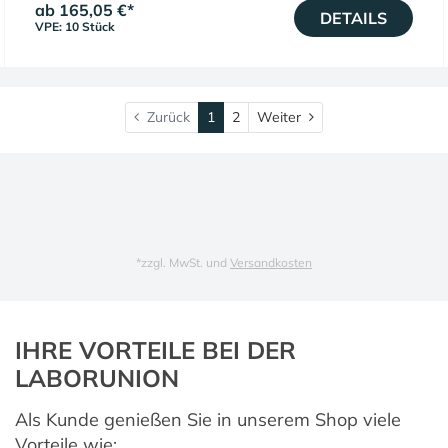
ab 165,05 €
*
DETAILS
VPE: 10 Stück
Weiter
Zurück
1
2
Weiter
*
zzgl. MwSt. und
Versandkosten
IHRE VORTEILE BEI DER
LABORUNION
Als Kunde genießen Sie in unserem Shop viele
Vorteile wie: