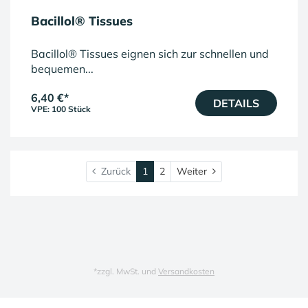
Bacillol® Tissues
Bacillol® Tissues eignen sich zur schnellen und
bequemen...
6,40 €
*
DETAILS
VPE: 100 Stück
Weiter
Zurück
1
2
Weiter
*
zzgl. MwSt. und
Versandkosten