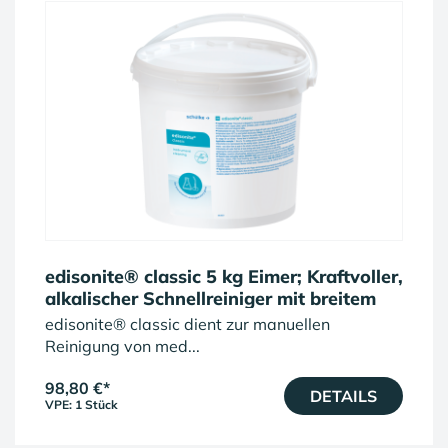
edisonite® classic 5 kg Eimer; Kraftvoller,
alkalischer Schnellreiniger mit breitem
Anwendungsspektrum zur manuellen
edisonite® classic dient zur manuellen
Aufbereitung.
Reinigung von med...
98,80 €
*
DETAILS
VPE: 1 Stück